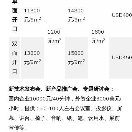
单
面
11800
14800
USD400
2
2
开
元/9m
元/9m
口
1200
1600
2
2
元/m
元/m
双
面
13800
15800
USD450
2
2
开
元/9m
元/9m
口
新技术发布会、新产品推广会、专题研讨会：
国内企业10000元/40分钟，外资企业3000美元/
小时，提供：60-100人左右会议室、投影仪、屏
幕、讲台、椅子、音响、纸、笔、饮用水、展前
宣传等。