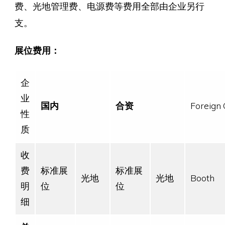
费、光地管理费、电源费等费用全部由企业另行
支。
展位费用：
企
业
国内
合资
Foreign 
性
质
收
费
标准展
标准展
光地
光地
Booth
明
位
位
细