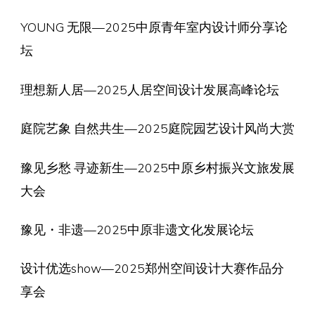
YOUNG 无限—2025中原青年室内设计师分享论
坛
理想新人居—2025人居空间设计发展高峰论坛
庭院艺象 自然共生—2025庭院园艺设计风尚大赏
豫见乡愁 寻迹新生—2025中原乡村振兴文旅发展
大会
豫见・非遗—2025中原非遗文化发展论坛
设计优选show—2025郑州空间设计大赛作品分
享会