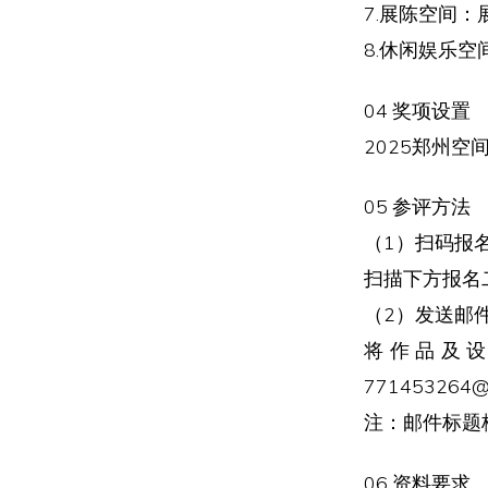
7.展陈空间
8.休闲娱乐
04 奖项设置
2025郑州
05 参评方法
（1）扫码报
扫描下方报名
（2）发送邮
将作品及
771453264@
注：邮件标题
06 资料要求