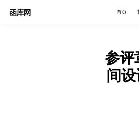
函库网
首页
参评
间设