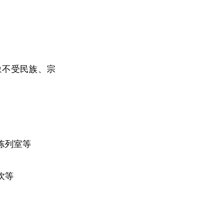
象不受民族、宗
陈列室等
饮等