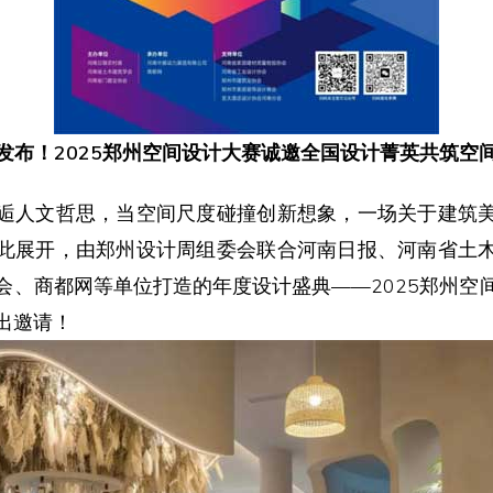
发布！2025郑州空间设计大赛诚邀全国设计菁英共筑空
逅人文哲思，当空间尺度碰撞创新想象，一场关于建筑
此展开，由郑州设计周组委会联合河南日报、河南省土
会、商都网等单位打造的年度设计盛典——2025郑州空
出邀请！