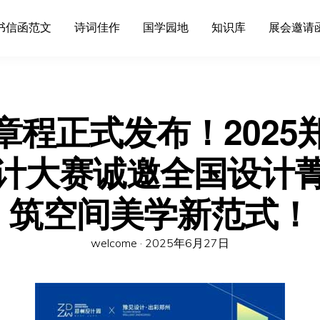
书信函范文
诗词佳作
国学园地
知识库
展会邀请
章程正式发布！2025
计大赛诚邀全国设计
筑空间美学新范式！
Posted
welcome ·
2025年6月27日
on