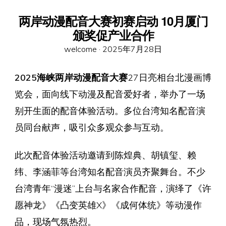
两岸动漫配音大赛初赛启动 10月厦门
颁奖促产业合作
Posted
welcome ·
2025年7月28日
on
2025海峡两岸动漫配音大赛
27日亮相台北漫画博
览会，面向线下动漫及配音爱好者，举办了一场
别开生面的配音体验活动。多位台湾知名配音演
员同台献声，吸引众多观众参与互动。
此次配音体验活动邀请到陈煌典、胡镇玺、赖
纬、李涵菲等台湾知名配音演员齐聚舞台。不少
台湾青年“漫迷”上台与名家合作配音，演绎了《许
愿神龙》《凸变英雄X》《成何体统》等动漫作
品，现场气氛热烈。