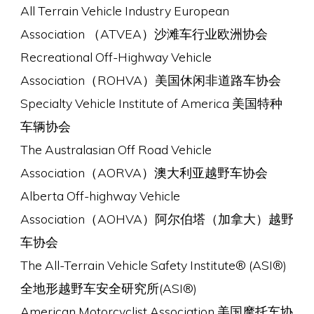
All Terrain Vehicle Industry European
Association （ATVEA）沙滩车行业欧洲协会
Recreational Off-Highway Vehicle
Association（ROHVA）美国休闲非道路车协会
Specialty Vehicle Institute of America 美国特种
车辆协会
The Australasian Off Road Vehicle
Association（AORVA）澳大利亚越野车协会
Alberta Off-highway Vehicle
Association（AOHVA）阿尔伯塔（加拿大）越野
车协会
The All-Terrain Vehicle Safety Institute® (ASI®)
全地形越野车安全研究所(ASI®)
American Motorcyclist Association 美国摩托车协