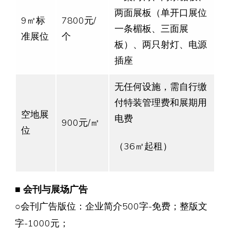
两面展板（单开口展位
9㎡标
7800元/
一条楣板、三面展
准展位
个
板）、两只射灯、电源
插座
无任何设施，需自行缴
付特装管理费和展期用
空地展
电费
900元/㎡
位
（36㎡起租）
■ 会刊与展场广告
○会刊广告版位：企业简介500字-免费；整版文
字-1000元；