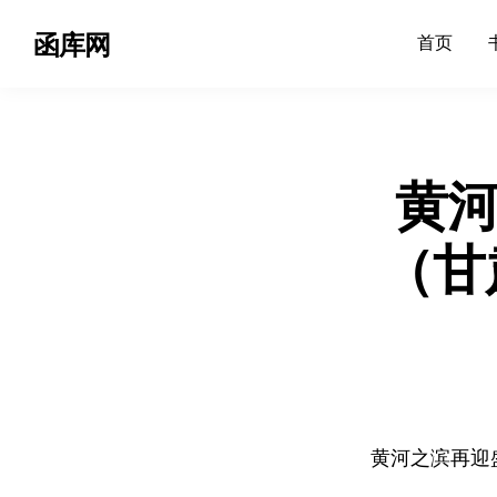
函库网
首页
黄河
（甘
黄河之滨再迎