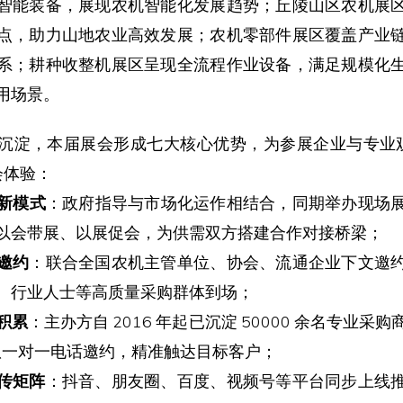
智能装备，展现农机智能化发展趋势；丘陵山区农机展
点，助力山地农业高效发展；农机零部件展区覆盖产业
系；耕种收整机展区呈现全流程作业设备，满足规模化
用场景。
沉淀，本届展会形成七大核心优势，为参展企业与专业观
会体验：
创新模式
：政府指导与市场化运作相结合，同期举办现场
以会带展、以展促会，为供需双方搭建合作对接桥梁；
邀约
：联合全国农机主管单位、协会、流通企业下文邀
、行业人士等高质量采购群体到场；
积累
：主办方自 2016 年起已沉淀 50000 余名专业采
团队一对一电话邀约，精准触达目标客户；
传矩阵
：抖音、朋友圈、百度、视频号等平台同步上线