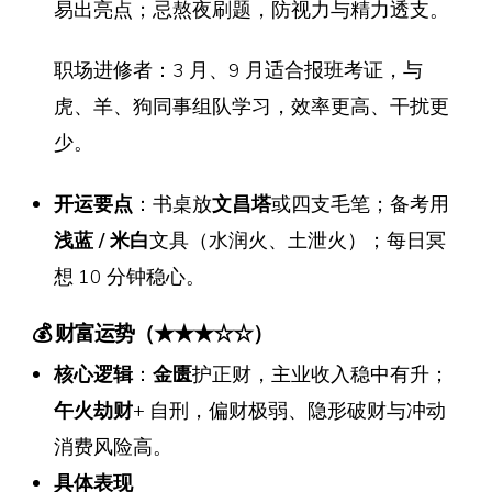
易出亮点；忌熬夜刷题，防视力与精力透支。
职场进修者：3 月、9 月适合报班考证，与
虎、羊、狗同事组队学习，效率更高、干扰更
少。
开运要点
：书桌放
文昌塔
或四支毛笔；备考用
浅蓝 / 米白
文具（水润火、土泄火）；每日冥
想 10 分钟稳心。
💰 财富运势（★★★☆☆）
核心逻辑
：
金匮
护正财，主业收入稳中有升；
午火劫财
+ 自刑，偏财极弱、隐形破财与冲动
消费风险高。
具体表现