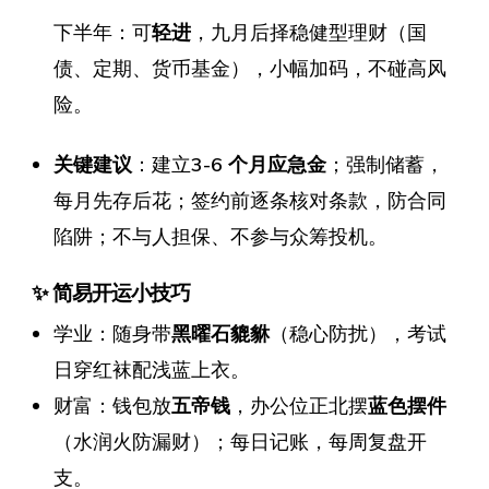
下半年：可
轻进
，九月后择稳健型理财（国
债、定期、货币基金），小幅加码，不碰高风
险。
关键建议
：建立
3-6 个月应急金
；强制储蓄，
每月先存后花；签约前逐条核对条款，防合同
陷阱；不与人担保、不参与众筹投机。
✨ 简易开运小技巧
学业：随身带
黑曜石貔貅
（稳心防扰），考试
日穿红袜配浅蓝上衣。
财富：钱包放
五帝钱
，办公位正北摆
蓝色摆件
（水润火防漏财）；每日记账，每周复盘开
支。