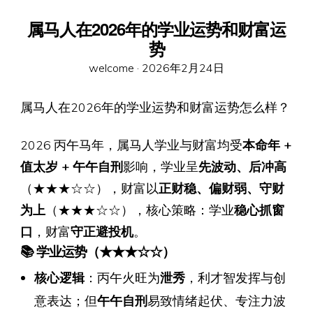
属马人在2026年的学业运势和财富运
势
Posted
welcome ·
2026年2月24日
on
属马人在2026年的学业运势和财富运势怎么样？
2026 丙午马年，属马人学业与财富均受
本命年 +
值太岁 + 午午自刑
影响，学业呈
先波动、后冲高
（★★★☆☆），财富以
正财稳、偏财弱、守财
为上
（★★★☆☆），核心策略：学业
稳心抓窗
口
，财富
守正避投机
。
📚 学业运势（★★★☆☆）
核心逻辑
：丙午火旺为
泄秀
，利才智发挥与创
意表达；但
午午自刑
易致情绪起伏、专注力波