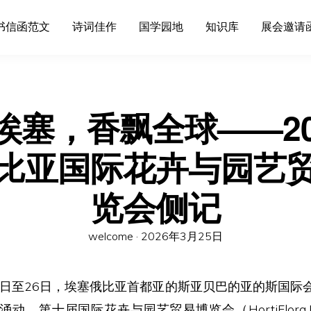
书信函范文
诗词佳作
国学园地
知识库
展会邀请
埃塞，香飘全球——20
比亚国际花卉与园艺
览会侧记
Posted
welcome ·
2026年3月25日
on
月24日至26日，埃塞俄比亚首都亚的斯亚贝巴的亚的斯国际
动。第十届国际花卉与园艺贸易博览会（HortiFlora 