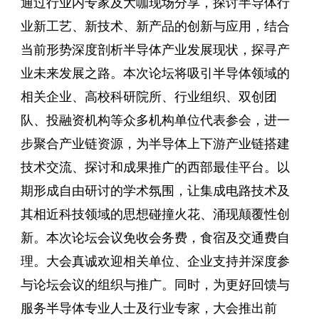
通过行业内专家及大咖现场分享，探讨半导体行
业新工艺、新技术、新产品的创新与应用，结合
当前形势深度剖析半导体产业发展现状，探寻产
业未来发展之路。本次论坛将吸引半导体领域的
相关企业、高校科研院所、行业组织、双创团
队、投融资机构等众多机构单位代表参会，进一
步聚合产业链资源，为半导体上下游产业链搭建
技术交流、探讨和成果推广的西部最佳平台。以
期形成自由研讨的学术氛围，让集成电路技术及
其相近科技领域的思想碰撞火花、涌现颠覆性创
新。本次论坛会议免收会务费，食宿及交通费自
理。大会真诚欢迎相关单位、企业支持并深度参
与论坛会议的组织与推广。同时，为更好回馈与
服务半导体专业人士及行业专家，大会推出前