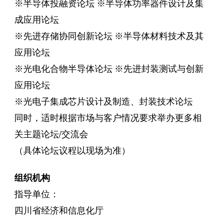
※半导体投融资论坛 ※半导体功率器件设计及集
成应用论坛
※先进存储协同创新论坛 ※半导体材料技术及其
应用论坛
※光电化合物半导体论坛 ※先进封装测试与创新
应用论坛
※光电子集成芯片设计及制造、封装技术论坛
同时，适时根据市场与客户情况要求举办更多相
关主题论坛/交流会
（具体论坛议程以现场为准）
组织机构
指导单位：
四川省经济和信息化厅