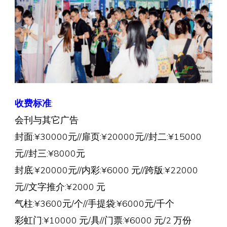
收费标准
:
会刊与其它广告
封面:¥30000元//扉页:¥20000元//封二:¥15000
元//封三:¥8000元
封底:¥20000元//内彩:¥6000 元//跨版:¥22000
元//文字推介:¥2000 元
气柱:¥3600元/个//手提袋:¥6000元/千个
彩虹门:¥10000 元/具//门票:¥6000 元/2 万份