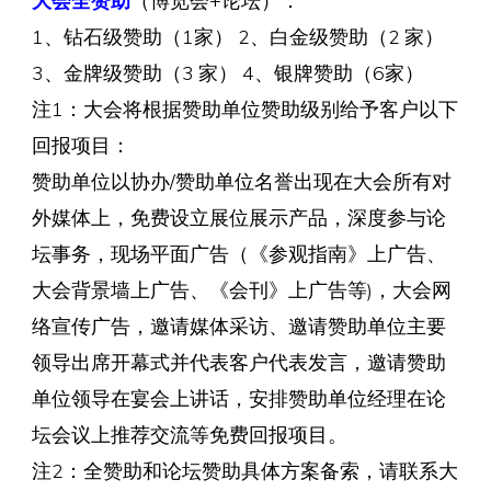
1、钻石级赞助（1家） 2、白金级赞助（2 家）
3、金牌级赞助（3 家） 4、银牌赞助（6家）
注1：大会将根据赞助单位赞助级别给予客户以下
回报项目：
赞助单位以协办/赞助单位名誉出现在大会所有对
外媒体上，免费设立展位展示产品，深度参与论
坛事务，现场平面广告（《参观指南》上广告、
大会背景墙上广告、《会刊》上广告等)，大会网
络宣传广告，邀请媒体采访、邀请赞助单位主要
领导出席开幕式并代表客户代表发言，邀请赞助
单位领导在宴会上讲话，安排赞助单位经理在论
坛会议上推荐交流等免费回报项目。
注2：全赞助和论坛赞助具体方案备索，请联系大