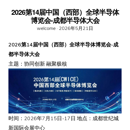
2026第14届中国（西部）全球半导体
博览会-成都半导体大会
Posted
welcome ·
2026年5月21日
on
2026第14届中国（西部）全球半导体博览会-成
都半导体大会
主题：协同创新 融聚极核
时间：2026年7月15日-17日 地点：成都世纪城
新国际会展中心