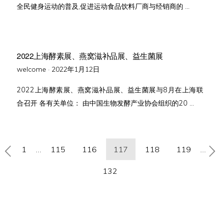
全民健身运动的普及,促进运动食品饮料厂商与经销商的 …
2022上海酵素展、燕窝滋补品展、益生菌展
Posted
welcome ·
2022年1月12日
on
2022上海酵素展、燕窝滋补品展、益生菌展与8月在上海联
合召开 各有关单位： 由中国生物发酵产业协会组织的20 …
文
1
…
115
116
117
118
119
…
章
分
132
页