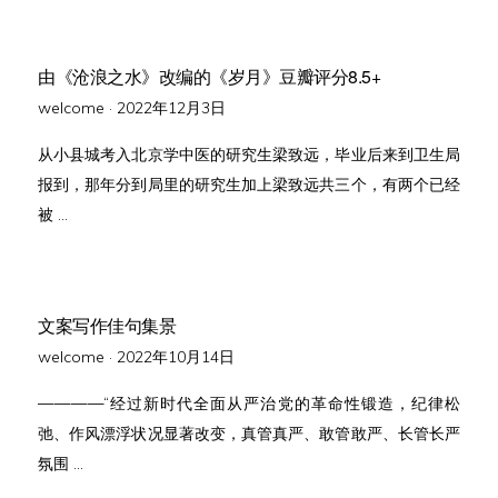
由《沧浪之水》改编的《岁月》豆瓣评分8.5+
Posted
welcome ·
2022年12月3日
on
从小县城考入北京学中医的研究生梁致远，毕业后来到卫生局
报到，那年分到局里的研究生加上梁致远共三个，有两个已经
被 …
文案写作佳句集景
Posted
welcome ·
2022年10月14日
on
————“经过新时代全面从严治党的革命性锻造，纪律松
弛、作风漂浮状况显著改变，真管真严、敢管敢严、长管长严
氛围 …